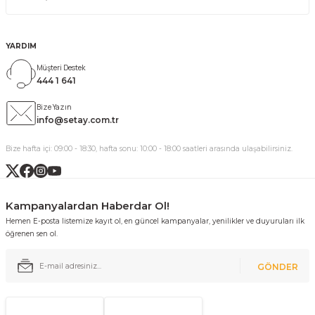
YARDIM
Müşteri Destek
444 1 641
Bize Yazın
info@setay.com.tr
Bize hafta içi: 09:00 - 18:30, hafta sonu: 10:00 - 18:00 saatleri arasında ulaşabilirsiniz.
Kampanyalardan Haberdar Ol!
Hemen E-posta listemize kayıt ol, en güncel kampanyalar, yenilikler ve duyuruları ilk
öğrenen sen ol.
GÖNDER