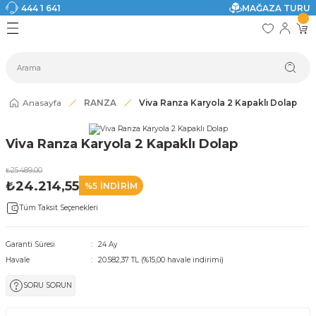
444 1 641
MAĞAZA TURU
Geri Dön
Geri Dön
Geri Dön
Geri Dön
Geri Dön
Geri Dön
I
ASI
SI
TAK
I DOLAP MODELLERİ
CI ÜRÜNLER
Modelleri
Anasayfa
RANZA
Viva Ranza Karyola 2 Kapaklı Dolap
akkabılık
Viva Ranza Karyola 2 Kapaklı Dolap
ri
eri
₺25.489,00
₺24.214,55
%5 İNDİRİM
ri
Tüm Taksit Seçenekleri
eri
Garanti Süresi
24 Ay
Havale
20.582,37 TL (%15,00 havale indirimi)
eri
SORU SORUN
 Modelleri