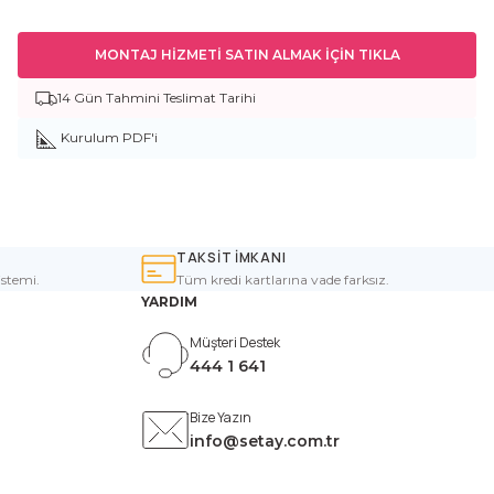
MONTAJ HİZMETİ SATIN ALMAK İÇİN TIKLA
14 Gün Tahmini Teslimat Tarihi
Kurulum PDF'i
TAKSİT İMKANI
istemi.
Tüm kredi kartlarına vade farksız.
YARDIM
Müşteri Destek
444 1 641
Bize Yazın
info@setay.com.tr