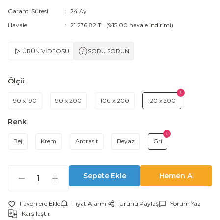
Garanti Süresi
24 Ay
Havale
21.276,82 TL (%15,00 havale indirimi)
ÜRÜN VİDEOSU
SORU SORUN
Ölçü
90 x 190
90 x 200
100 x 200
120 x 200
Renk
Bej
Krem
Antrasit
Beyaz
Gri
Sepete Ekle
Hemen Al
Fiyat Alarmı
Ürünü Paylaş
Yorum Yaz
Karşılaştır