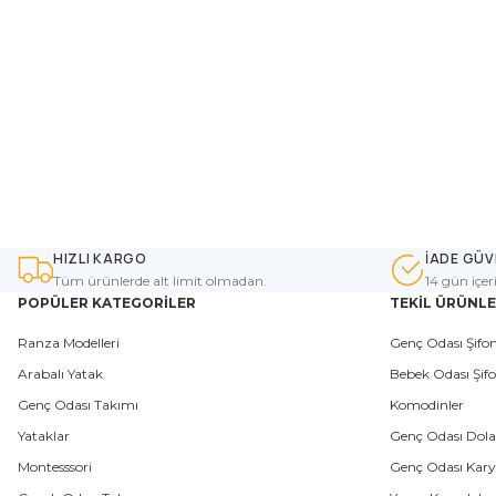
HIZLI KARGO
İADE GÜV
Tüm ürünlerde alt limit olmadan.
14 gün içer
POPÜLER KATEGORİLER
TEKİL ÜRÜNL
Ranza Modelleri
Genç Odası Şifon
Arabalı Yatak
Bebek Odası Şifo
Genç Odası Takımı
Komodinler
Yataklar
Genç Odası Dola
Montesssori
Genç Odası Karyo