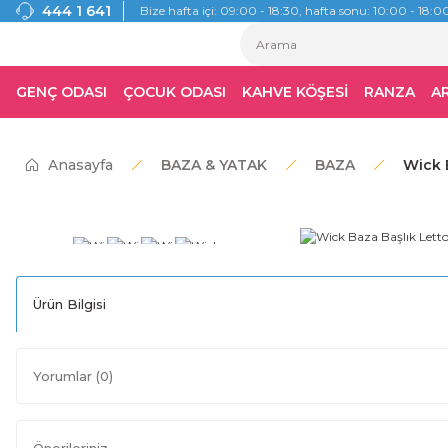
444 1 641
Bize hafta içi: 09:00 - 18:30, hafta sonu: 10:00 - 18:00
GENÇ ODASI
ÇOCUK ODASI
KAHVE KÖŞESİ
RANZA
A
Anasayfa
BAZA & YATAK
BAZA
Wick B
Ürün Bilgisi
Yorumlar (0)
Önerileriniz