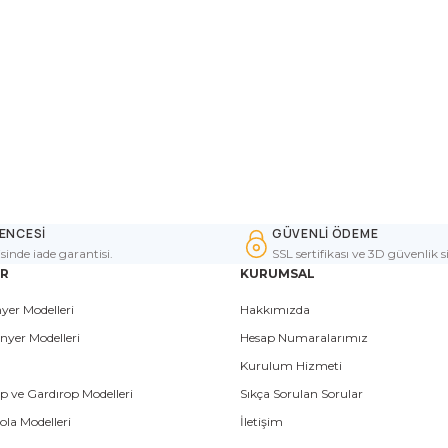
ENCESİ
GÜVENLİ ÖDEME
isinde iade garantisi.
SSL sertifikası ve 3D güvenlik s
ER
KURUMSAL
yer Modelleri
Hakkımızda
nyer Modelleri
Hesap Numaralarımız
Kurulum Hizmeti
p ve Gardırop Modelleri
Sıkça Sorulan Sorular
la Modelleri
İletişim