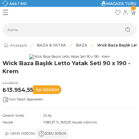
444 1 641
MAĞAZA TURU
Geri Dön
Geri Dön
Geri Dön
Geri Dön
Geri Dön
Geri Dön
I
ASI
SI
TAK
I DOLAP MODELLERİ
CI ÜRÜNLER
Modelleri
Anasayfa
BAZA & YATAK
BAZA
Wick Baza Başlık Lett
akkabılık
Wick Baza Başlık Letto Yatak Seti 90 x 190 -
ri
eri
Krem
₺14.689,00
ri
₺13.954,55
%5 İNDİRİM
Tüm Taksit Seçenekleri
eri
eri
Garanti Süresi
24 Ay
Havale
11.861,37 TL (%15,00 havale indirimi)
 Modelleri
ÜRÜN VİDEOSU
SORU SORUN