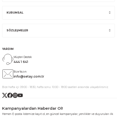
KURUMSAL
SÖZLEŞMELER
YARDIM
Müşteri Destek
444 1 641
Bize Yazın
info@setay.com.tr
Bize hafta içi: 09:00 - 18:30, hafta sonu: 10:00 - 18:00 saatleri arasında ulaşabilirsiniz.
Kampanyalardan Haberdar Ol!
Hemen E-posta listemize kayıt ol, en güncel kampanyalar, yenilikler ve duyuruları ilk