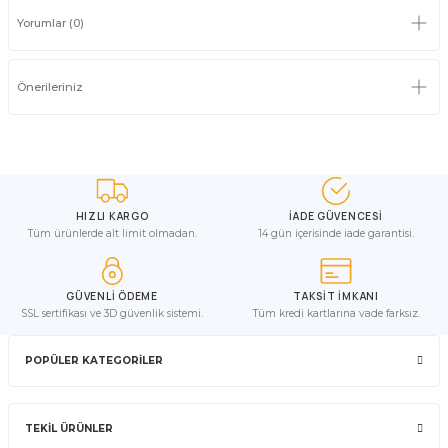
Yorumlar (0)
Önerileriniz
HIZLI KARGO
İADE GÜVENCESİ
Tüm ürünlerde alt limit olmadan.
14 gün içerisinde iade garantisi.
GÜVENLİ ÖDEME
TAKSİT İMKANI
SSL sertifikası ve 3D güvenlik sistemi.
Tüm kredi kartlarına vade farksız.
POPÜLER KATEGORİLER
TEKİL ÜRÜNLER