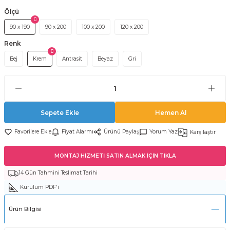
Ölçü
90 x 190
90 x 200
100 x 200
120 x 200
Renk
Bej
Krem
Antrasit
Beyaz
Gri
Sepete Ekle
Hemen Al
Fiyat Alarmı
Ürünü Paylaş
Yorum Yaz
Karşılaştır
MONTAJ HİZMETİ SATIN ALMAK İÇİN TIKLA
14 Gün Tahmini Teslimat Tarihi
Kurulum PDF'i
Ürün Bilgisi