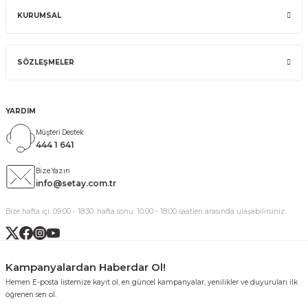
KURUMSAL
SÖZLEŞMELER
YARDIM
Müşteri Destek
444 1 641
Bize Yazın
info@setay.com.tr
Bize hafta içi: 09:00 - 18:30, hafta sonu: 10:00 - 18:00 saatleri arasında ulaşabilirsiniz.
Kampanyalardan Haberdar Ol!
Hemen E-posta listemize kayıt ol, en güncel kampanyalar, yenilikler ve duyuruları ilk
öğrenen sen ol.