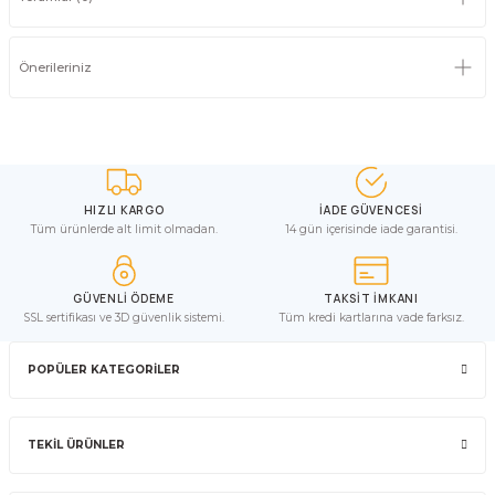
Önerileriniz
HIZLI KARGO
İADE GÜVENCESİ
Tüm ürünlerde alt limit olmadan.
14 gün içerisinde iade garantisi.
GÜVENLİ ÖDEME
TAKSİT İMKANI
SSL sertifikası ve 3D güvenlik sistemi.
Tüm kredi kartlarına vade farksız.
POPÜLER KATEGORİLER
TEKİL ÜRÜNLER