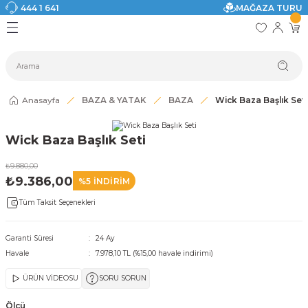
444 1 641
MAĞAZA TURU
Geri Dön
Geri Dön
Geri Dön
Geri Dön
Geri Dön
Geri Dön
I
ASI
SI
TAK
I DOLAP MODELLERİ
CI ÜRÜNLER
Modelleri
Anasayfa
BAZA & YATAK
BAZA
Wick Baza Başlık Seti
akkabılık
Wick Baza Başlık Seti
ri
eri
₺9.880,00
₺9.386,00
%5 İNDİRİM
ri
Tüm Taksit Seçenekleri
eri
Garanti Süresi
24 Ay
Havale
7.978,10 TL (%15,00 havale indirimi)
eri
ÜRÜN VİDEOSU
SORU SORUN
 Modelleri
Ölçü