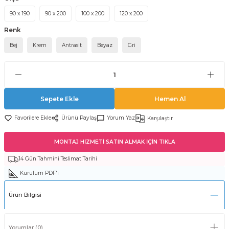
90 x 190
90 x 200
100 x 200
120 x 200
Renk
Bej
Krem
Antrasit
Beyaz
Gri
Sepete Ekle
Hemen Al
Ürünü Paylaş
Yorum Yaz
Karşılaştır
MONTAJ HİZMETİ SATIN ALMAK İÇİN TIKLA
14 Gün Tahmini Teslimat Tarihi
Kurulum PDF'i
Ürün Bilgisi
Yorumlar (0)