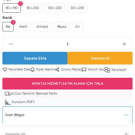
90 x 190
90 x 200
100 x 200
120 x 200
Renk
Bej
Krem
Antrasit
Beyaz
Gri
Sepete Ekle
Hemen Al
Fiyat Alarmı
Ürünü Paylaş
Yorum Yaz
Karşılaştır
MONTAJ HİZMETİ SATIN ALMAK İÇİN TIKLA
14 Gün Tahmini Teslimat Tarihi
Kurulum PDF'i
Ürün Bilgisi
Yorumlar (0)