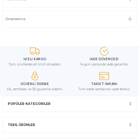
Önerileriniz
HIZLI KARGO
İADE GÜVENCESİ
Tüm ürünlerde alt limit olmadan.
14 gün içerisinde iade garantisi.
GÜVENLİ ÖDEME
TAKSİT İMKANI
SSL sertifikası ve 3D güvenlik sistemi.
Tüm kredi kartlarına vade farksız.
POPÜLER KATEGORİLER
TEKİL ÜRÜNLER