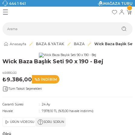
444 1 641
MAĞAZA TURU
Geri Dön
Geri Dön
Geri Dön
Geri Dön
Geri Dön
Geri Dön
I
ASI
SI
TAK
I DOLAP MODELLERİ
CI ÜRÜNLER
Modelleri
Anasayfa
BAZA & YATAK
BAZA
Wick Baza Başlık Seti 
akkabılık
Wick Baza Başlık Seti 90 x 190 - Bej
ri
eri
₺9.880,00
₺9.386,00
%5 İNDİRİM
ri
Tüm Taksit Seçenekleri
eri
Garanti Süresi
24 Ay
Havale
7.978,10 TL (%15,00 havale indirimi)
eri
ÜRÜN VİDEOSU
SORU SORUN
 Modelleri
Ölçü