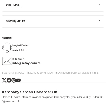
KURUMSAL
SÖZLEŞMELER
YARDIM
Müşteri Destek
444 1 641
Bize Yazın
info@setay.com.tr
Bize hafta içi: 09:00 - 18:30, hafta sonu: 10:00 - 18:00 saatleri arasında ulaşabilirsiniz.
Kampanyalardan Haberdar Ol!
Hemen E-posta listemize kayıt ol, en güncel kampanyalar, yenilikler ve duyuruları ilk
öğrenen sen ol.