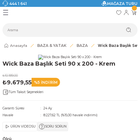
444 1 641
MAĞAZA TURU
Geri Dön
Geri Dön
Geri Dön
Geri Dön
Geri Dön
Geri Dön
I
ASI
SI
TAK
I DOLAP MODELLERİ
CI ÜRÜNLER
Modelleri
Anasayfa
BAZA & YATAK
BAZA
Wick Baza Başlık Set
akkabılık
Wick Baza Başlık Seti 90 x 200 - Krem
ri
eri
₺10.189,00
₺9.679,55
%5 İNDİRİM
ri
Tüm Taksit Seçenekleri
eri
Garanti Süresi
24 Ay
Havale
8.227,62 TL (%15,00 havale indirimi)
eri
ÜRÜN VİDEOSU
SORU SORUN
 Modelleri
Ölçü