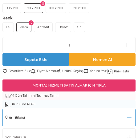
90 x 190
90 x 200
100 x 200
120 x 200
Renk
Bej
Krem
Antrasit
Beyaz
Gri
Sepete Ekle
Hemen Al
Fiyat Alarmı
Ürünü Paylaş
Yorum Yaz
Karşılaştır
MONTAJ HİZMETİ SATIN ALMAK İÇİN TIKLA
14 Gün Tahmini Teslimat Tarihi
Kurulum PDF'i
Ürün Bilgisi
Yorumlar (0)