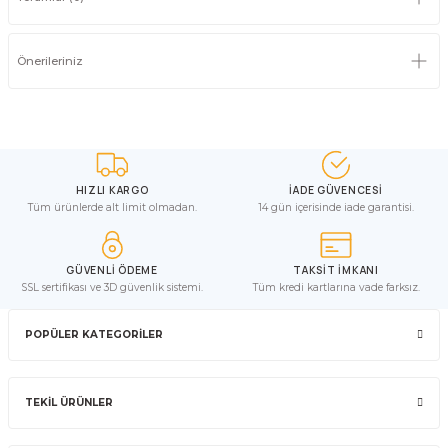
Önerileriniz
HIZLI KARGO
İADE GÜVENCESİ
Tüm ürünlerde alt limit olmadan.
14 gün içerisinde iade garantisi.
GÜVENLİ ÖDEME
TAKSİT İMKANI
SSL sertifikası ve 3D güvenlik sistemi.
Tüm kredi kartlarına vade farksız.
POPÜLER KATEGORİLER
TEKİL ÜRÜNLER