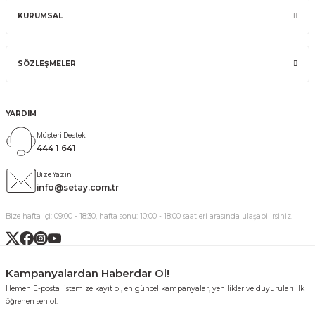
KURUMSAL
SÖZLEŞMELER
YARDIM
Müşteri Destek
444 1 641
Bize Yazın
info@setay.com.tr
Bize hafta içi: 09:00 - 18:30, hafta sonu: 10:00 - 18:00 saatleri arasında ulaşabilirsiniz.
Kampanyalardan Haberdar Ol!
Hemen E-posta listemize kayıt ol, en güncel kampanyalar, yenilikler ve duyuruları ilk
öğrenen sen ol.