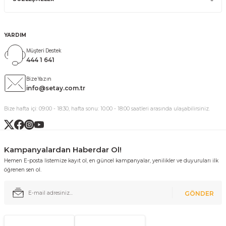
YARDIM
Müşteri Destek
444 1 641
Bize Yazın
info@setay.com.tr
Bize hafta içi: 09:00 - 18:30, hafta sonu: 10:00 - 18:00 saatleri arasında ulaşabilirsiniz.
Kampanyalardan Haberdar Ol!
Hemen E-posta listemize kayıt ol, en güncel kampanyalar, yenilikler ve duyuruları ilk
öğrenen sen ol.
GÖNDER