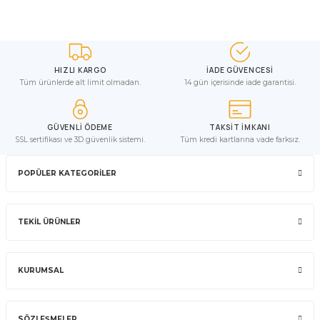
HIZLI KARGO
İADE GÜVENCESİ
Tüm ürünlerde alt limit olmadan.
14 gün içerisinde iade garantisi.
GÜVENLİ ÖDEME
TAKSİT İMKANI
SSL sertifikası ve 3D güvenlik sistemi.
Tüm kredi kartlarına vade farksız.
POPÜLER KATEGORİLER
TEKİL ÜRÜNLER
KURUMSAL
SÖZLEŞMELER