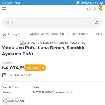
444 1 641
MAĞAZA TURU
Geri Dön
Geri Dön
Geri Dön
Geri Dön
Geri Dön
Geri Dön
I
ASI
SI
TAK
I DOLAP MODELLERİ
CI ÜRÜNLER
Modelleri
Anasayfa
TAMAMLAYICI ÜRÜNLER
Bench&Puf
Yatak
akkabılık
Yatak Ucu Pufu, Luna Bench, Sandıklı
ri
eri
Ayakucu Pufu
₺4.289,00
ri
₺4.074,55
%5 İNDİRİM
Tüm Taksit Seçenekleri
eri
eri
Garanti Süresi
24 Ay
Havale
3.463,37 TL (%15,00 havale indirimi)
 Modelleri
SORU SORUN