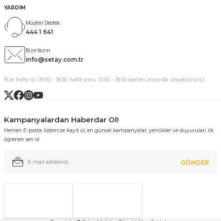
YARDIM
Müşteri Destek
444 1 641
Bize Yazın
info@setay.com.tr
Bize hafta içi: 09:00 - 18:30, hafta sonu: 10:00 - 18:00 saatleri arasında ulaşabilirsiniz.
Kampanyalardan Haberdar Ol!
Hemen E-posta listemize kayıt ol, en güncel kampanyalar, yenilikler ve duyuruları ilk
öğrenen sen ol.
GÖNDER