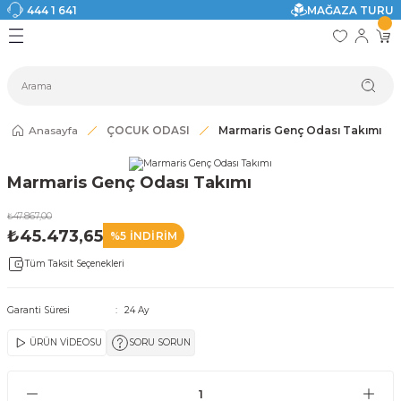
444 1 641
MAĞAZA TURU
Geri Dön
Geri Dön
Geri Dön
Geri Dön
Geri Dön
Geri Dön
I
ASI
SI
TAK
I DOLAP MODELLERİ
CI ÜRÜNLER
Modelleri
Anasayfa
ÇOCUK ODASI
Marmaris Genç Odası Takımı
akkabılık
Marmaris Genç Odası Takımı
ri
eri
₺47.867,00
₺45.473,65
%5 İNDİRİM
ri
Tüm Taksit Seçenekleri
eri
Garanti Süresi
24 Ay
eri
ÜRÜN VİDEOSU
SORU SORUN
 Modelleri