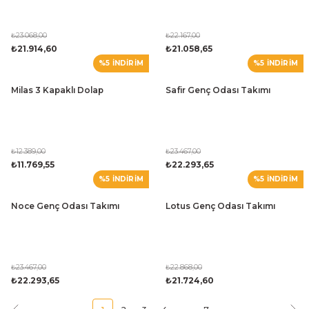
₺23.068,00
₺22.167,00
₺21.914,60
₺21.058,65
%5 İNDİRİM
%5 İNDİRİM
Milas 3 Kapaklı Dolap
Safir Genç Odası Takımı
₺12.389,00
₺23.467,00
₺11.769,55
₺22.293,65
%5 İNDİRİM
%5 İNDİRİM
Noce Genç Odası Takımı
Lotus Genç Odası Takımı
₺23.467,00
₺22.868,00
₺22.293,65
₺21.724,60