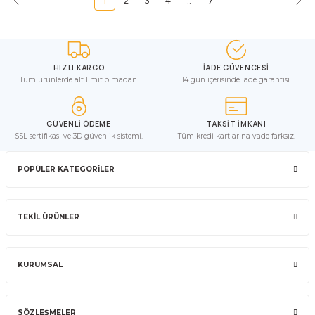
1
2
3
4
..
7
HIZLI KARGO
İADE GÜVENCESİ
Tüm ürünlerde alt limit olmadan.
14 gün içerisinde iade garantisi.
GÜVENLİ ÖDEME
TAKSİT İMKANI
SSL sertifikası ve 3D güvenlik sistemi.
Tüm kredi kartlarına vade farksız.
POPÜLER KATEGORİLER
TEKİL ÜRÜNLER
KURUMSAL
SÖZLEŞMELER