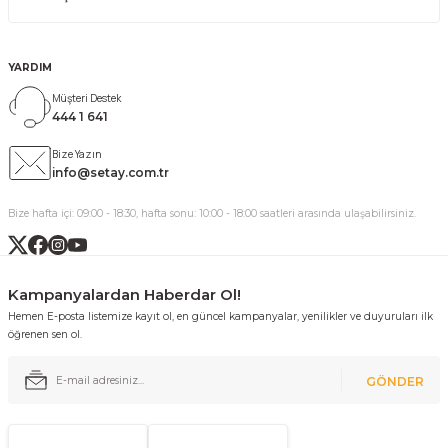
YARDIM
Müşteri Destek
444 1 641
Bize Yazın
info@setay.com.tr
Bize hafta içi: 09:00 - 18:30, hafta sonu: 10:00 - 18:00 saatleri arasında ulaşabilirsiniz.
Kampanyalardan Haberdar Ol!
Hemen E-posta listemize kayıt ol, en güncel kampanyalar, yenilikler ve duyuruları ilk
öğrenen sen ol.
GÖNDER