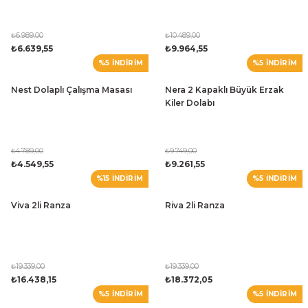
₺6.989,00
₺10.489,00
₺6.639,55
₺9.964,55
%5 İNDİRİM
%5 İNDİRİM
Nest Dolaplı Çalışma Masası
Nera 2 Kapaklı Büyük Erzak
Kiler Dolabı
₺4.789,00
₺9.749,00
₺4.549,55
₺9.261,55
%15 İNDİRİM
%5 İNDİRİM
Viva 2li Ranza
Riva 2li Ranza
₺19.339,00
₺19.339,00
₺16.438,15
₺18.372,05
%5 İNDİRİM
%5 İNDİRİM