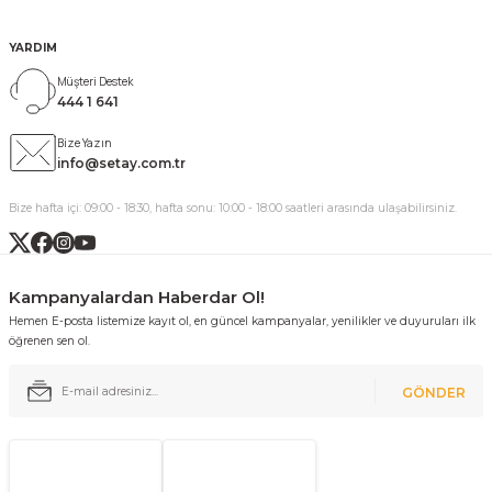
YARDIM
Müşteri Destek
444 1 641
Bize Yazın
info@setay.com.tr
Bize hafta içi: 09:00 - 18:30, hafta sonu: 10:00 - 18:00 saatleri arasında ulaşabilirsiniz.
Kampanyalardan Haberdar Ol!
Hemen E-posta listemize kayıt ol, en güncel kampanyalar, yenilikler ve duyuruları ilk
öğrenen sen ol.
GÖNDER