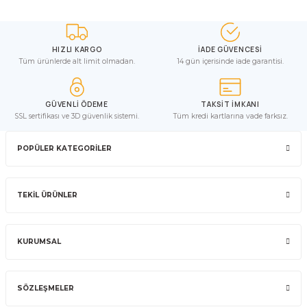
HIZLI KARGO
İADE GÜVENCESİ
Tüm ürünlerde alt limit olmadan.
14 gün içerisinde iade garantisi.
GÜVENLİ ÖDEME
TAKSİT İMKANI
SSL sertifikası ve 3D güvenlik sistemi.
Tüm kredi kartlarına vade farksız.
POPÜLER KATEGORİLER
TEKİL ÜRÜNLER
KURUMSAL
SÖZLEŞMELER