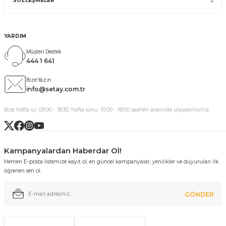
SÖZLEŞMELER
YARDIM
Müşteri Destek
444 1 641
Bize Yazın
info@setay.com.tr
Bize hafta içi: 09:00 - 18:30, hafta sonu: 10:00 - 18:00 saatleri arasında ulaşabilirsiniz.
Kampanyalardan Haberdar Ol!
Hemen E-posta listemize kayıt ol, en güncel kampanyalar, yenilikler ve duyuruları ilk
öğrenen sen ol.
GÖNDER