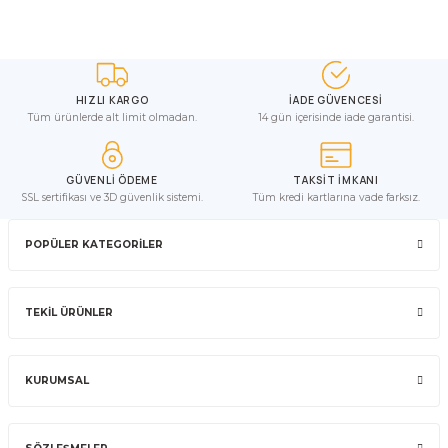
HIZLI KARGO
İADE GÜVENCESİ
Tüm ürünlerde alt limit olmadan.
14 gün içerisinde iade garantisi.
GÜVENLİ ÖDEME
TAKSİT İMKANI
SSL sertifikası ve 3D güvenlik sistemi.
Tüm kredi kartlarına vade farksız.
POPÜLER KATEGORİLER
TEKİL ÜRÜNLER
KURUMSAL