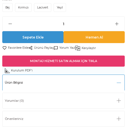
Bej
Kırmızı
Lacivert
Yeşil
Sepete Ekle
Hemen Al
Ürünü Paylaş
Yorum Yaz
Karşılaştır
MONTAJ HİZMETİ SATIN ALMAK İÇİN TIKLA
Kurulum PDF'i
Ürün Bilgisi
Yorumlar (0)
Önerileriniz