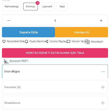
Kahverengi
Kırmızı
Lacivert
Yeşil
Sepete Ekle
Hemen Al
Fiyat Alarmı
Ürünü Paylaş
Yorum Yaz
Karşılaştır
MONTAJ HİZMETİ SATIN ALMAK İÇİN TIKLA
Kurulum PDF'i
Ürün Bilgisi
Yorumlar (0)
Önerileriniz