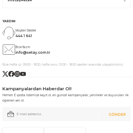
SÖZLEŞMELER
YARDIM
Müşteri Destek
444 1 641
Bize Yazın
info@setay.com.tr
Bize hafta içi: 09:00 - 18:30, hafta sonu: 10:00 - 18:00 saatleri arasında ulaşabilirsiniz.
Kampanyalardan Haberdar Ol!
Hemen E-posta listemize kayıt ol, en güncel kampanyalar, yenilikler ve duyuruları ilk
öğrenen sen ol.
GÖNDER