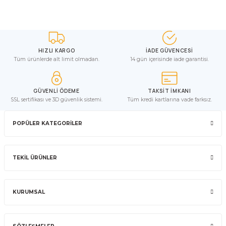
HIZLI KARGO
İADE GÜVENCESİ
Tüm ürünlerde alt limit olmadan.
14 gün içerisinde iade garantisi.
GÜVENLİ ÖDEME
TAKSİT İMKANI
SSL sertifikası ve 3D güvenlik sistemi.
Tüm kredi kartlarına vade farksız.
POPÜLER KATEGORİLER
TEKİL ÜRÜNLER
KURUMSAL