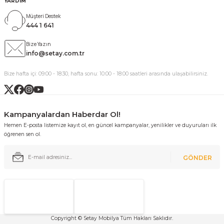
YARDIM
Müşteri Destek
444 1 641
Bize Yazın
info@setay.com.tr
Bize hafta içi: 09:00 - 18:30, hafta sonu: 10:00 - 18:00 saatleri arasında ulaşabilirsiniz.
Kampanyalardan Haberdar Ol!
Hemen E-posta listemize kayıt ol, en güncel kampanyalar, yenilikler ve duyuruları ilk
öğrenen sen ol.
GÖNDER
Copyright © Setay Mobilya Tüm Hakları Saklıdır.