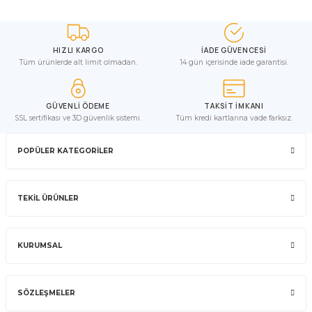
HIZLI KARGO
İADE GÜVENCESİ
Tüm ürünlerde alt limit olmadan.
14 gün içerisinde iade garantisi.
GÜVENLİ ÖDEME
TAKSİT İMKANI
SSL sertifikası ve 3D güvenlik sistemi.
Tüm kredi kartlarına vade farksız.
POPÜLER KATEGORİLER
TEKİL ÜRÜNLER
KURUMSAL
SÖZLEŞMELER