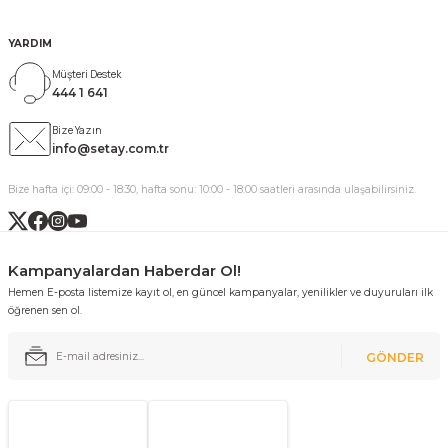
YARDIM
Müşteri Destek
444 1 641
Bize Yazın
info@setay.com.tr
Bize hafta içi: 09:00 - 18:30, hafta sonu: 10:00 - 18:00 saatleri arasında ulaşabilirsiniz.
Kampanyalardan Haberdar Ol!
Hemen E-posta listemize kayıt ol, en güncel kampanyalar, yenilikler ve duyuruları ilk
öğrenen sen ol.
GÖNDER