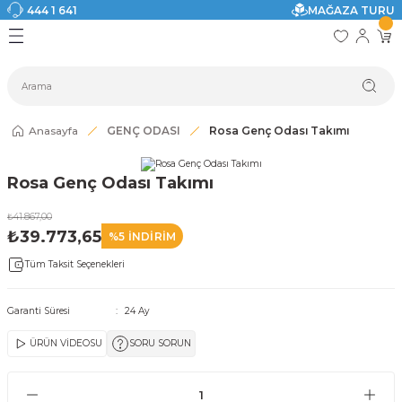
444 1 641
MAĞAZA TURU
Geri Dön
Geri Dön
Geri Dön
Geri Dön
Geri Dön
Geri Dön
I
ASI
SI
TAK
I DOLAP MODELLERİ
CI ÜRÜNLER
Modelleri
Anasayfa
GENÇ ODASI
Rosa Genç Odası Takımı
akkabılık
Rosa Genç Odası Takımı
ri
eri
₺41.867,00
₺39.773,65
%5 İNDİRİM
ri
Tüm Taksit Seçenekleri
eri
Garanti Süresi
24 Ay
eri
ÜRÜN VİDEOSU
SORU SORUN
 Modelleri