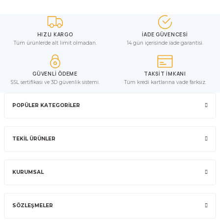
HIZLI KARGO
İADE GÜVENCESİ
Tüm ürünlerde alt limit olmadan.
14 gün içerisinde iade garantisi.
GÜVENLİ ÖDEME
TAKSİT İMKANI
SSL sertifikası ve 3D güvenlik sistemi.
Tüm kredi kartlarına vade farksız.
POPÜLER KATEGORİLER
TEKİL ÜRÜNLER
KURUMSAL
SÖZLEŞMELER