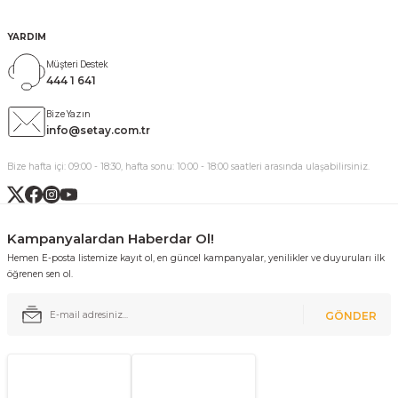
YARDIM
Müşteri Destek
444 1 641
Bize Yazın
info@setay.com.tr
Bize hafta içi: 09:00 - 18:30, hafta sonu: 10:00 - 18:00 saatleri arasında ulaşabilirsiniz.
Kampanyalardan Haberdar Ol!
Hemen E-posta listemize kayıt ol, en güncel kampanyalar, yenilikler ve duyuruları ilk
öğrenen sen ol.
GÖNDER