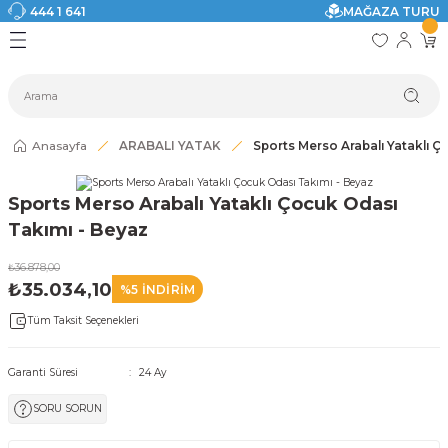
444 1 641
MAĞAZA TURU
Geri Dön
Geri Dön
Geri Dön
Geri Dön
Geri Dön
Geri Dön
I
ASI
SI
TAK
I DOLAP MODELLERİ
CI ÜRÜNLER
Modelleri
Anasayfa
ARABALI YATAK
Sports Merso Arabalı Yataklı Ç
akkabılık
Sports Merso Arabalı Yataklı Çocuk Odası
ri
eri
Takımı - Beyaz
₺36.878,00
ri
₺35.034,10
%5 İNDİRİM
Tüm Taksit Seçenekleri
eri
eri
Garanti Süresi
24 Ay
SORU SORUN
 Modelleri