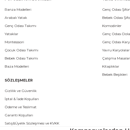
Ranza Modelleri
Genç Odası Şifon
Arabalı Yatak
Bebek Odası Şifo
Genç Odası Takımı
Komodinler
Yataklar
Genç Odası Dola
Montesssori
Genç Odası Karyo
Çocuk Odası Takımı
Yavru Karyolalar
Bebek Odası Takımı
Çalışma Masalar
Baza Modelleri
Kitaplıklar
Bebek Beşikleri
SÖZLEŞMELER
Gizlilik ve Güvenlik
İptal & İade Koşulları
Ödeme ve Teslimat
Garanti Koşulları
Satış&Üyelik Sözleşmesi ve KVKK