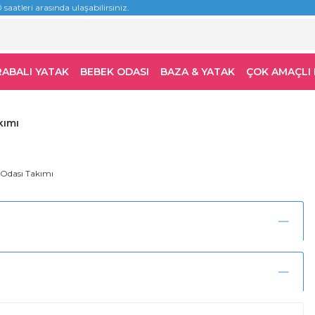
 saatleri arasında ulaşabilirsiniz.
RABALI YATAK
BEBEK ODASI
BAZA & YATAK
ÇOK AMAÇLI
kımı