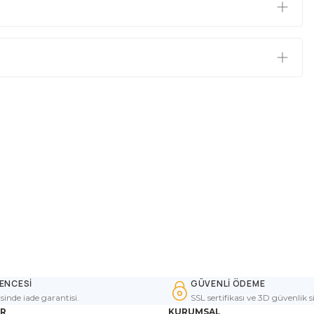
ENCESİ
GÜVENLİ ÖDEME
isinde iade garantisi.
SSL sertifikası ve 3D güvenlik s
ER
KURUMSAL