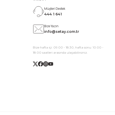
Müşteri Destek
444 1 641
Bize Yazın
info@setay.com.tr
Bize hafta içi: 09:00 - 18:30, hafta sonu: 10:00 -
18:00 saatleri arasında ulaşabilirsiniz.