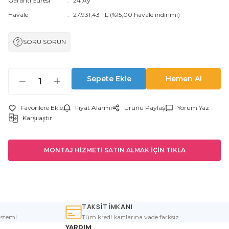
Garanti Süresi
24 Ay
Havale
27.931,43 TL (%15,00 havale indirimi)
SORU SORUN
Sepete Ekle
Hemen Al
Fiyat Alarmı
Ürünü Paylaş
Yorum Yaz
Karşılaştır
MONTAJ HİZMETİ SATIN ALMAK İÇİN TIKLA
TAKSİT İMKANI
istemi.
Tüm kredi kartlarına vade farksız.
YARDIM