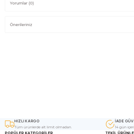
Yorumlar (0)
Önerileriniz
HIZLI KARGO
İADE GÜV
Tüm ürünlerde alt limit olmadan.
14 gün içer
POPÜLER KATEGORİLER
TEKİL ÜRÜNL