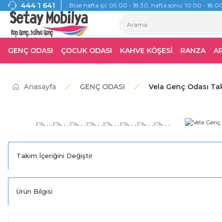
444 1 641
Bize hafta içi: 09:00 - 18:30, hafta sonu: 10:00 - 18:00
GENÇ ODASI
ÇOCUK ODASI
KAHVE KÖŞESİ
RANZA
A
Anasayfa
GENÇ ODASI
Vela Genç Odası Ta
Takım İçeriğini Değiştir
Ürün Bilgisi