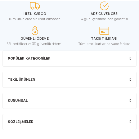
HIZLI KARGO
İADE GÜVENCESİ
Tüm ürünlerde alt limit olmadan.
14 gün içerisinde iade garantisi.
GÜVENLİ ÖDEME
TAKSİT İMKANI
SSL sertifikası ve 3D güvenlik sistemi.
Tüm kredi kartlarına vade farksız.
POPÜLER KATEGORİLER
TEKİL ÜRÜNLER
KURUMSAL
SÖZLEŞMELER