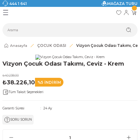
444 1 641
MAĞAZA TURU
Geri Dön
Geri Dön
Geri Dön
Geri Dön
Geri Dön
Geri Dön
I
ASI
SI
TAK
I DOLAP MODELLERİ
CI ÜRÜNLER
Modelleri
Anasayfa
ÇOCUK ODASI
Vizyon Çocuk Odası Takımı, Cev
akkabılık
Vizyon Çocuk Odası Takımı, Ceviz - Krem
ri
eri
₺40.238,00
₺38.226,10
%5 İNDİRİM
ri
Tüm Taksit Seçenekleri
eri
Garanti Süresi
24 Ay
eri
SORU SORUN
 Modelleri