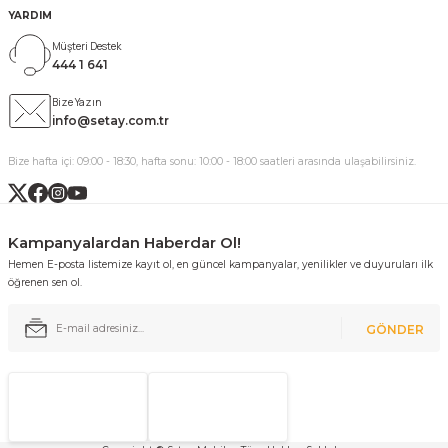
YARDIM
Müşteri Destek
444 1 641
Bize Yazın
info@setay.com.tr
Bize hafta içi: 09:00 - 18:30, hafta sonu: 10:00 - 18:00 saatleri arasında ulaşabilirsiniz.
Kampanyalardan Haberdar Ol!
Hemen E-posta listemize kayıt ol, en güncel kampanyalar, yenilikler ve duyuruları ilk
öğrenen sen ol.
GÖNDER