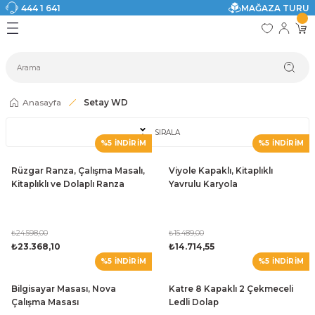
444 1 641
MAĞAZA TURU
Geri Dön
Geri Dön
Geri Dön
Geri Dön
Geri Dön
Geri Dön
I
ASI
SI
TAK
I DOLAP MODELLERİ
CI ÜRÜNLER
Modelleri
Anasayfa
Setay WD
akkabılık
SIRALA
%5 İNDİRİM
%5 İNDİRİM
ri
eri
Rüzgar Ranza, Çalışma Masalı,
Viyole Kapaklı, Kitaplıklı
Kitaplıklı ve Dolaplı Ranza
Yavrulu Karyola
ri
eri
₺24.598,00
₺15.489,00
₺23.368,10
₺14.714,55
%5 İNDİRİM
%5 İNDİRİM
eri
Bilgisayar Masası, Nova
Katre 8 Kapaklı 2 Çekmeceli
 Modelleri
Çalışma Masası
Ledli Dolap