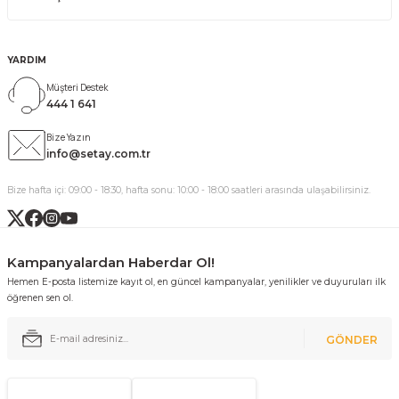
YARDIM
Müşteri Destek
444 1 641
Bize Yazın
info@setay.com.tr
Bize hafta içi: 09:00 - 18:30, hafta sonu: 10:00 - 18:00 saatleri arasında ulaşabilirsiniz.
Kampanyalardan Haberdar Ol!
Hemen E-posta listemize kayıt ol, en güncel kampanyalar, yenilikler ve duyuruları ilk
öğrenen sen ol.
GÖNDER