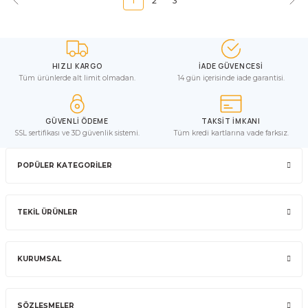
1
2
3
HIZLI KARGO
İADE GÜVENCESİ
Tüm ürünlerde alt limit olmadan.
14 gün içerisinde iade garantisi.
GÜVENLİ ÖDEME
TAKSİT İMKANI
SSL sertifikası ve 3D güvenlik sistemi.
Tüm kredi kartlarına vade farksız.
POPÜLER KATEGORİLER
TEKİL ÜRÜNLER
KURUMSAL
SÖZLEŞMELER