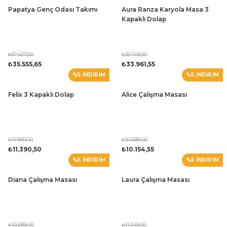
Papatya Genç Odası Takımı
Aura Ranza Karyola Masa 3
Kapaklı Dolap
₺37.427,00
₺35.749,00
₺35.555,65
₺33.961,55
%5 İNDİRİM
%5 İNDİRİM
Felix 3 Kapaklı Dolap
Alice Çalışma Masası
₺11.990,00
₺10.689,00
₺11.390,50
₺10.154,55
%5 İNDİRİM
%5 İNDİRİM
Diana Çalışma Masası
Laura Çalışma Masası
₺10.289,00
₺11.249,00