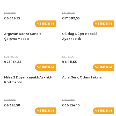
₺6.989,00
₺17.989,00
₺6.639,55
₺17.089,55
%5 İNDİRİM
%5 İNDİRİM
Arguvan Ranza Sandık
Uludağ Düşer Kapaklı
Çalışma Masası
Ayakkabılık
₺26.489,00
₺6.749,00
₺25.164,55
₺6.411,55
%5 İNDİRİM
%5 İNDİRİM
Milas 2 Düşer Kapaklı Askılıklı
Aura Genç Odası Takımı
Portmanto
₺9.890,00
₺38.478,00
₺9.395,50
₺36.554,10
%5 İNDİRİM
%5 İNDİRİM