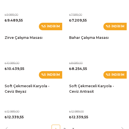
₺9.989,00
₺7.589,00
₺9.489,55
₺7.209,55
%5 İNDİRİM
%5 İNDİRİM
Zirve Çalışma Masası
Bahar Çalışma Masası
₺10.989,00
₺8.689,00
₺10.439,55
₺8.254,55
%5 İNDİRİM
%5 İNDİRİM
Soft Çekmeceli Karyola -
Soft Çekmeceli Karyola -
Ceviz Beyaz
Ceviz Antrasit
₺12.989,00
₺12.989,00
₺12.339,55
₺12.339,55