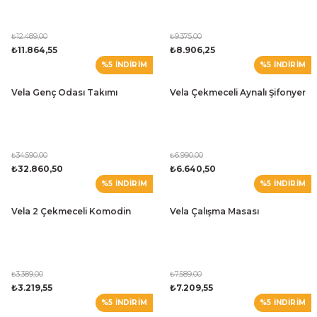
₺12.489,00
₺9.375,00
₺11.864,55
₺8.906,25
%5 İNDİRİM
%5 İNDİRİM
Vela Genç Odası Takımı
Vela Çekmeceli Aynalı Şifonyer
₺34.590,00
₺6.990,00
₺32.860,50
₺6.640,50
%5 İNDİRİM
%5 İNDİRİM
Vela 2 Çekmeceli Komodin
Vela Çalışma Masası
₺3.389,00
₺7.589,00
₺3.219,55
₺7.209,55
%5 İNDİRİM
%5 İNDİRİM