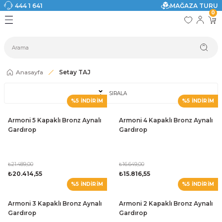
444 1 641
MAĞAZA TURU
Geri Dön
Geri Dön
Geri Dön
Geri Dön
Geri Dön
Geri Dön
0
I
ASI
SI
TAK
I DOLAP MODELLERİ
CI ÜRÜNLER
Modelleri
Anasayfa
Setay TAJ
akkabılık
SIRALA
%5 İNDİRİM
%5 İNDİRİM
ri
eri
Armoni 5 Kapaklı Bronz Aynalı
Armoni 4 Kapaklı Bronz Aynalı
Gardırop
Gardırop
ri
eri
₺21.489,00
₺16.649,00
₺20.414,55
₺15.816,55
%5 İNDİRİM
%5 İNDİRİM
eri
Armoni 3 Kapaklı Bronz Aynalı
Armoni 2 Kapaklı Bronz Aynalı
 Modelleri
Gardırop
Gardırop