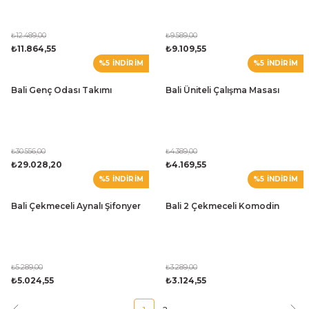
₺12.489,00
₺9.589,00
₺11.864,55
₺9.109,55
%5 İNDİRİM
%5 İNDİRİM
Bali Genç Odası Takımı
Bali Üniteli Çalışma Masası
₺30.556,00
₺4.389,00
₺29.028,20
₺4.169,55
%5 İNDİRİM
%5 İNDİRİM
Bali Çekmeceli Aynalı Şifonyer
Bali 2 Çekmeceli Komodin
₺5.289,00
₺3.289,00
₺5.024,55
₺3.124,55