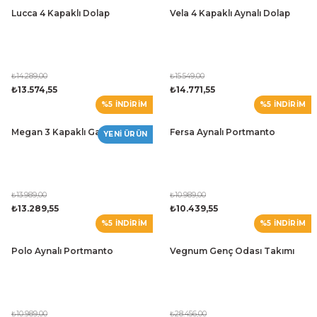
Lucca 4 Kapaklı Dolap
Vela 4 Kapaklı Aynalı Dolap
₺14.289,00
₺15.549,00
₺13.574,55
₺14.771,55
%5 İNDİRİM
%5 İNDİRİM
Megan 3 Kapaklı Gardırop
Fersa Aynalı Portmanto
YENİ ÜRÜN
₺13.989,00
₺10.989,00
₺13.289,55
₺10.439,55
%5 İNDİRİM
%5 İNDİRİM
Polo Aynalı Portmanto
Vegnum Genç Odası Takımı
₺10.989,00
₺28.456,00