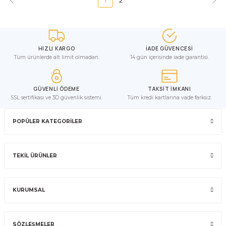
1
2
HIZLI KARGO
İADE GÜVENCESİ
Tüm ürünlerde alt limit olmadan.
14 gün içerisinde iade garantisi.
GÜVENLİ ÖDEME
TAKSİT İMKANI
SSL sertifikası ve 3D güvenlik sistemi.
Tüm kredi kartlarına vade farksız.
POPÜLER KATEGORİLER
TEKİL ÜRÜNLER
KURUMSAL
SÖZLEŞMELER