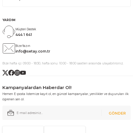
YARDIM
Müşteri Destek
444 1 641
Bize Yazın
info@setay.com.tr
Bize hafta içi: 09:00 - 18:30, hafta sonu: 10:00 - 18:00 saatleri arasında ulaşabilirsiniz.
Kampanyalardan Haberdar Ol!
Hemen E-posta listemize kayıt ol, en güncel kampanyalar, yenilikler ve duyuruları ilk
öğrenen sen ol.
GÖNDER